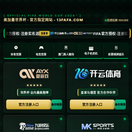
0311-8357786
admin@hnsxrhb.com