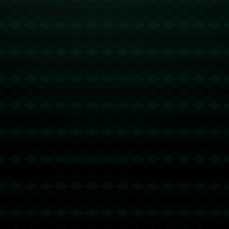
返回首页
订阅新闻通讯
随时了解我们的最新动态！订阅我们的时事通讯即可收到独家内
容和特别优惠。
订阅我们的服务
首页
关于我们
服务
团队
新闻中心
联系我们