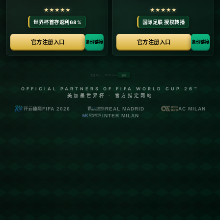
首页
关于ky官方网站
服务
单独服务
新闻中心
ky官方网站的团队
联系ky官方网站
页面未找到
首页
404 Error
糟糕！找不到该页面
糟糕！找不到该页面