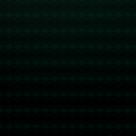
返回首页
订阅新闻通讯
随时了解我们的最新动态！订阅我们的时事通讯即可收到独家内
容和特别优惠。
订阅我们的服务
首页
关于我们
服务
团队
新闻中心
联系我们