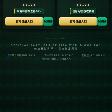
首页
关于ky官方网站
服务
单独服务
新闻中心
ky官方网站的团队
联系ky官方网站
页面未找到
首页
404 Error
糟糕！找不到该页面
糟糕！找不到该页面