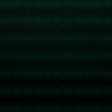
容和特别优惠。