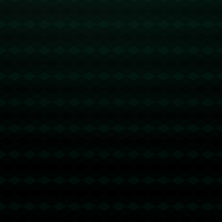
返回首页
订阅新闻通讯
随时了解我们的最新动态！订阅我们的时事通讯即可收到独家内
容和特别优惠。
订阅我们的服务
首页
关于我们
服务
团队
新闻中心
联系我们