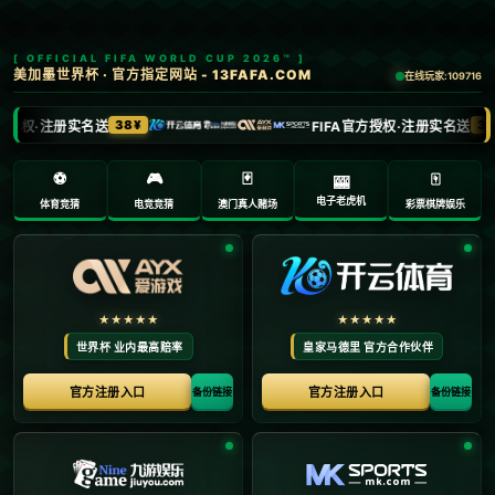
0311-8357786
admin@hnsxrhb.com