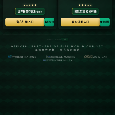
首页
关于ky官方网站
服务
单独服务
新闻中心
ky官方网站的团队
联系ky官方网站
页面未找到
首页
404 Error
糟糕！找不到该页面
糟糕！找不到该页面