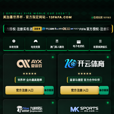
0311-8357786
admin@hnsxrhb.com