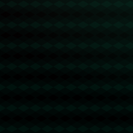
返回首页
订阅新闻通讯
随时了解我们的最新动态！订阅我们的时事通讯即可收到独家内
订阅我们的服务
首页
关于我们
服务
团队
新闻中心
联系我们