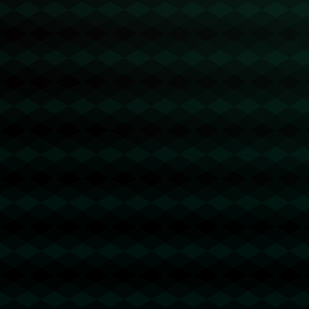
返回首页
订阅新闻通讯
随时了解我们的最新动态！订阅我们的时事通讯即可收到独家内
订阅我们的服务
首页
关于我们
服务
团队
新闻中心
联系我们