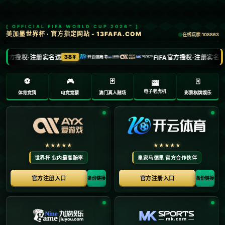
0311-8357786
admin@hnsxrhb.com