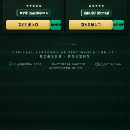
首页
关于ky官方网站
服务
单独服务
新闻中心
ky官方网站的团队
联系ky官方网站
页面未找到
首页
404 Error
糟糕！找不到该页面
糟糕！找不到该页面