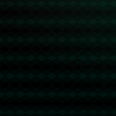
返回首页
订阅新闻通讯
随时了解我们的最新动态！订阅我们的时事通讯即可收到独家内
订阅我们的服务
首页
关于我们
服务
团队
新闻中心
联系我们