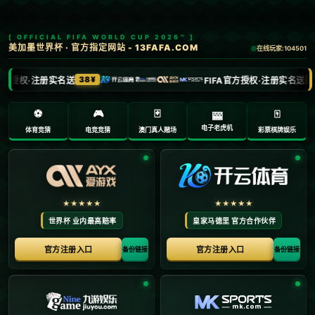
0311-8357786
admin@hnsxrhb.com