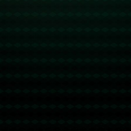
返回首页
订阅新闻通讯
随时了解我们的最新动态！订阅我们的时事通讯即可收到独家内
容和特别优惠。
订阅我们的服务
首页
关于我们
服务
团队
新闻中心
联系我们