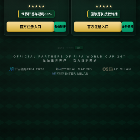
首页
关于ky官方网站
服务
单独服务
新闻中心
ky官方网站的团队
联系ky官方网站
页面未找到
首页
404 Error
糟糕！找不到该页面
糟糕！找不到该页面