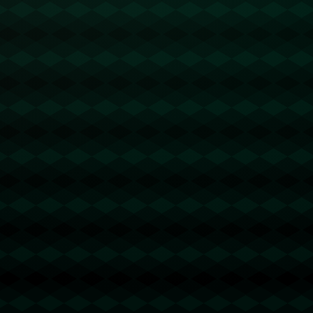
容和特别优惠。