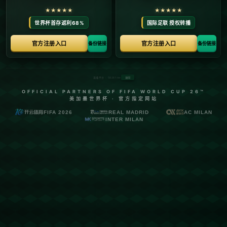
首页
关于ky官方网站
服务
单独服务
新闻中心
ky官方网站的团队
联系ky官方网站
页面未找到
首页
404 Error
糟糕！找不到该页面
糟糕！找不到该页面