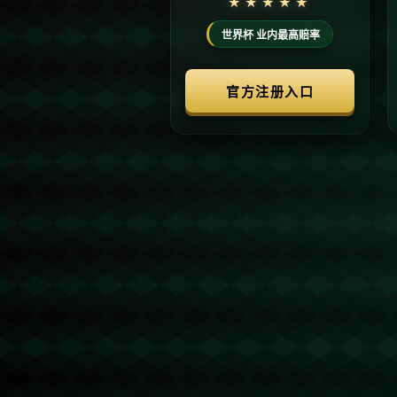
首页
关于ky官方网站
服务
单独服务
新闻中心
ky官方网站的团队
联系ky官方网站
页面未找到
首页
404 Error
糟糕！找不到该页面
糟糕！找不到该页面