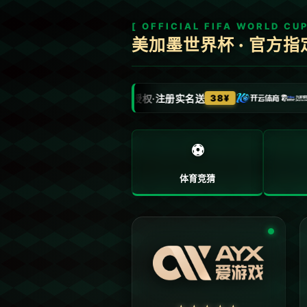
0311-8357786
admin@hnsxrhb.com