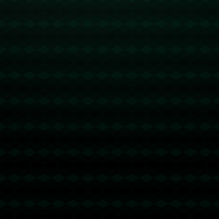
返回首页
订阅新闻通讯
随时了解我们的最新动态！订阅我们的时事通讯即可收到独家内
容和特别优惠。
订阅我们的服务
首页
关于我们
服务
团队
新闻中心
联系我们