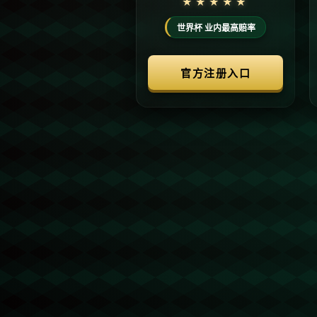
首页
关于ky官方网站
服务
单独服务
新闻中心
ky官方网站的团队
联系ky官方网站
页面未找到
首页
404 Error
糟糕！找不到该页面
糟糕！找不到该页面