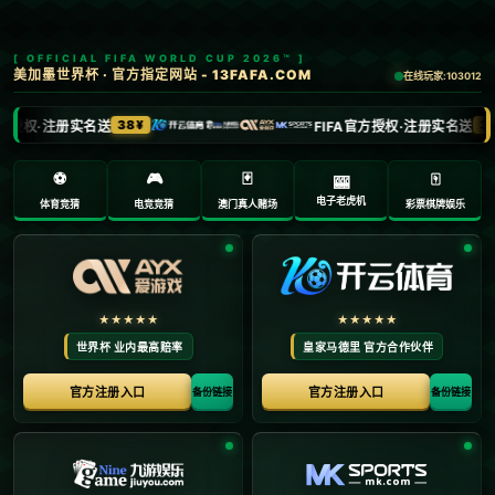
0311-8357786
admin@hnsxrhb.com