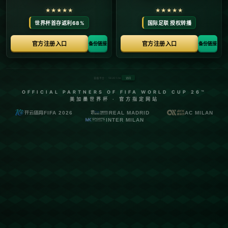
首页
关于ky官方网站
服务
单独服务
新闻中心
ky官方网站的团队
联系ky官方网站
页面未找到
首页
404 Error
糟糕！找不到该页面
糟糕！找不到该页面