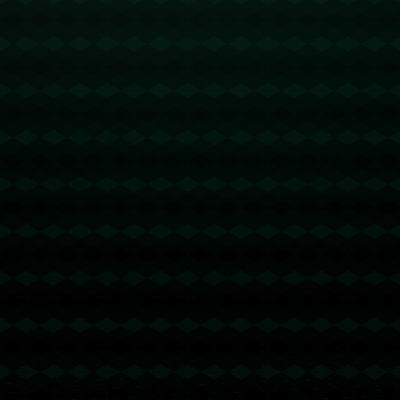
返回首页
订阅新闻通讯
随时了解我们的最新动态！订阅我们的时事通讯即可收到独家内
容和特别优惠。
订阅我们的服务
首页
关于我们
服务
团队
新闻中心
联系我们