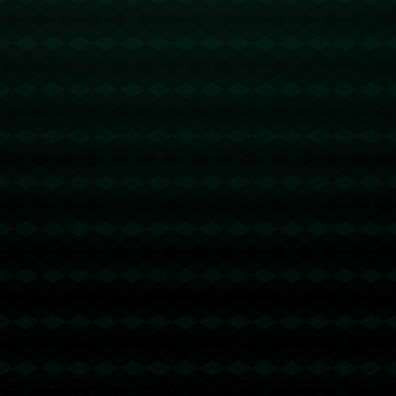
返回首页
订阅新闻通讯
随时了解我们的最新动态！订阅我们的时事通讯即可收到独家内
容和特别优惠。
订阅我们的服务
首页
关于我们
服务
团队
新闻中心
联系我们