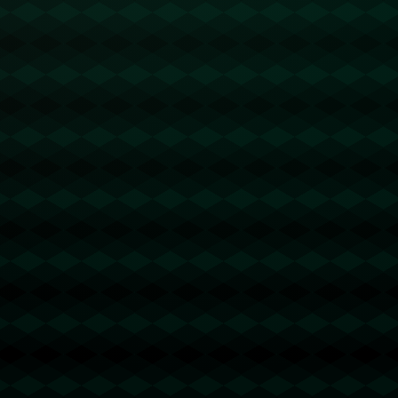
容和特别优惠。