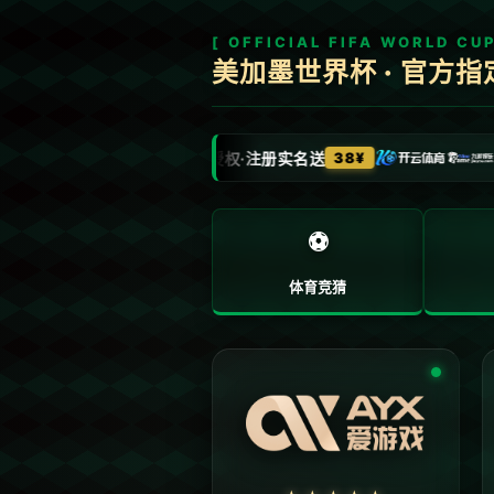
0311-8357786
admin@hnsxrhb.com