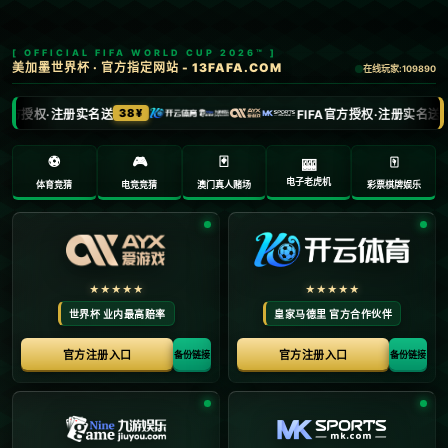
0311-8357786
admin@hnsxrhb.com