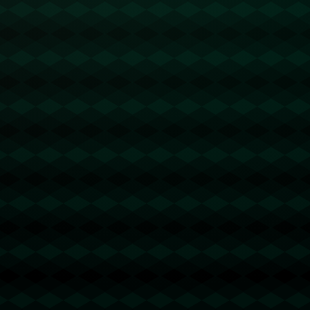
容和特别优惠。