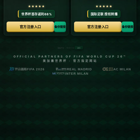
首页
关于ky官方网站
服务
单独服务
新闻中心
ky官方网站的团队
联系ky官方网站
页面未找到
首页
404 Error
糟糕！找不到该页面
糟糕！找不到该页面