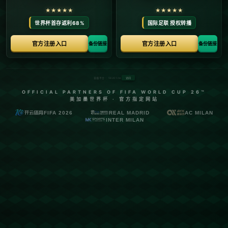
首页
关于ky官方网站
服务
单独服务
新闻中心
ky官方网站的团队
联系ky官方网站
页面未找到
首页
404 Error
糟糕！找不到该页面
糟糕！找不到该页面