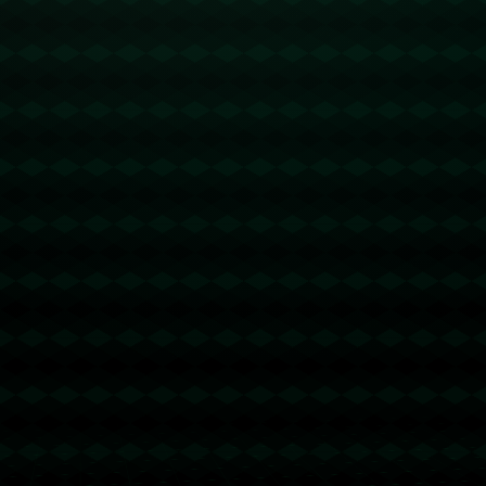
返回首页
订阅新闻通讯
随时了解我们的最新动态！订阅我们的时事通讯即可收到独家内
容和特别优惠。
订阅我们的服务
首页
关于我们
服务
团队
新闻中心
联系我们