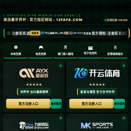
0311-8357786
admin@hnsxrhb.com