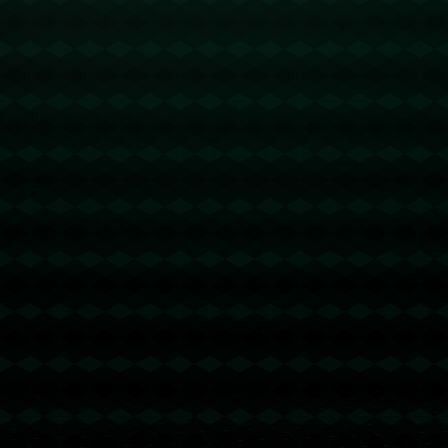
返回首页
订阅新闻通讯
随时了解我们的最新动态！订阅我们的时事通讯即可收到独家内
容和特别优惠。
订阅我们的服务
首页
关于我们
服务
团队
新闻中心
联系我们